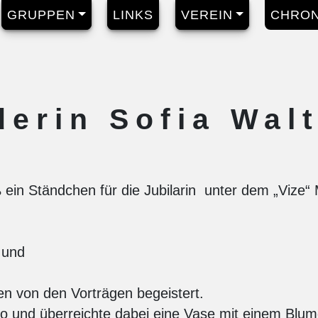
GRUPPEN
LINKS
VEREIN
CHRON
erin Sofia Wal
n Ständchen für die Jubilarin unter dem „Vize“ M
 und
en von den Vorträgen begeistert.
atio und überreichte dabei eine Vase mit einem Blu