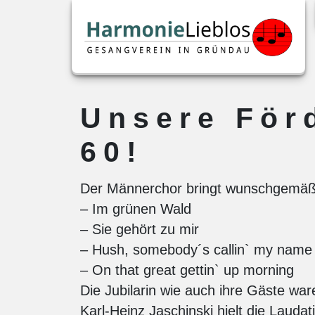
Unsere Förd
60!
Der Männerchor bringt wunschgemäß ei
– Im grünen Wald
– Sie gehört zu mir
– Hush, somebody´s callin` my name
– On that great gettin` up morning
Die Jubilarin wie auch ihre Gäste war
Karl-Heinz Jaschinski hielt die Laud