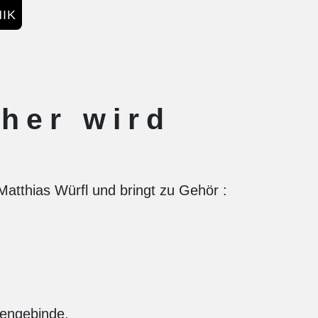
IK
ther wird
atthias Würfl und bringt zu Gehör :
mengebinde.