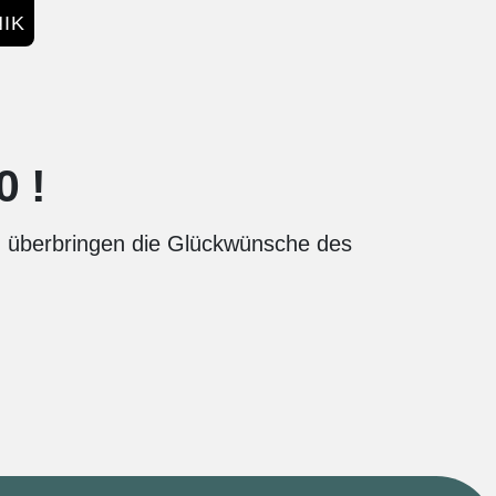
IK
0!
g, überbringen die Glückwünsche des