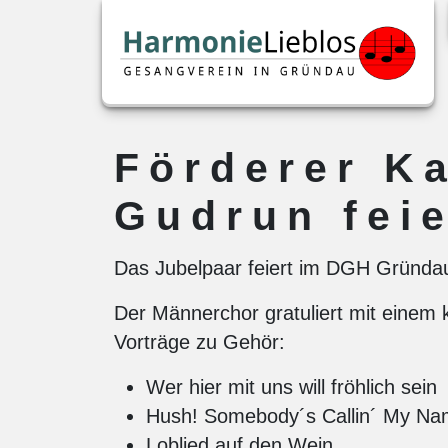
Förderer Ka
Gudrun fei
Das Jubelpaar feiert im DGH Gründa
Der Männerchor gratuliert mit einem 
Vorträge zu Gehör:
Wer hier mit uns will fröhlich sein
Hush! Somebody´s Callin´ My N
Loblied auf den Wein