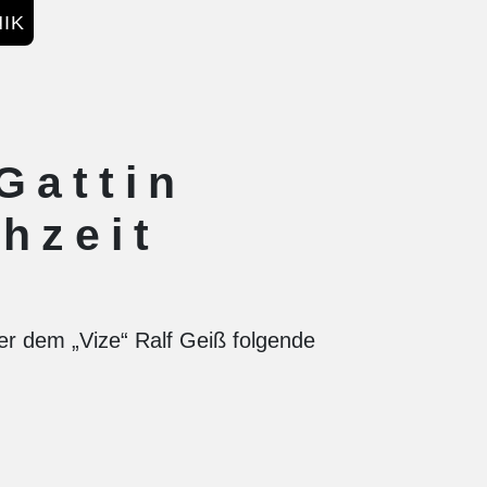
IK
Gattin
hzeit
er dem „Vize“ Ralf Geiß folgende